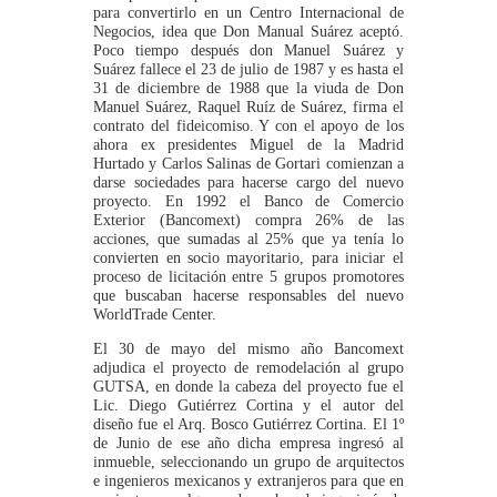
para convertirlo en un Centro Internacional de
Negocios, idea que Don Manual Suárez aceptó.
Poco tiempo después don Manuel Suárez y
Suárez fallece el 23 de julio de 1987 y es hasta el
31 de diciembre de 1988 que la viuda de Don
Manuel Suárez, Raquel Ruíz de Suárez, firma el
contrato del fideicomiso. Y con el apoyo de los
ahora ex presidentes Miguel de la Madrid
Hurtado y Carlos Salinas de Gortari comienzan a
darse sociedades para hacerse cargo del nuevo
proyecto. En 1992 el Banco de Comercio
Exterior (Bancomext) compra 26% de las
acciones, que sumadas al 25% que ya tenía lo
convierten en socio mayoritario, para iniciar el
proceso de licitación entre 5 grupos promotores
que buscaban hacerse responsables del nuevo
WorldTrade Center.
El 30 de mayo del mismo año Bancomext
adjudica el proyecto de remodelación al grupo
GUTSA, en donde la cabeza del proyecto fue el
Lic. Diego Gutiérrez Cortina y el autor del
diseño fue el Arq. Bosco Gutiérrez Cortina. El 1º
de Junio de ese año dicha empresa ingresó al
inmueble, seleccionando un grupo de arquitectos
e ingenieros mexicanos y extranjeros para que en