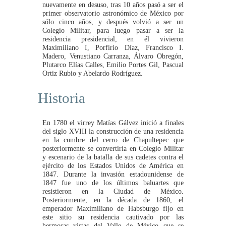
nuevamente en desuso, tras 10 años pasó a ser el
primer observatorio astronómico de México por
sólo cinco años, y después volvió a ser un
Colegio Militar, para luego pasar a ser la
residencia presidencial, en él vivieron
Maximiliano I, Porfirio Díaz, Francisco I.
Madero, Venustiano Carranza, Álvaro Obregón,
Plutarco Elías Calles, Emilio Portes Gil, Pascual
Ortiz Rubio y Abelardo Rodríguez.
Historia
En 1780 el virrey Matías Gálvez inició a finales
del siglo XVIII la construcción de una residencia
en la cumbre del cerro de Chapultepec que
posteriormente se convertiría en Colegio Militar
y escenario de la batalla de sus cadetes contra el
ejército de los Estados Unidos de América en
1847. Durante la invasión estadounidense de
1847 fue uno de los últimos baluartes que
resistieron en la Ciudad de México.
Posteriormente, en la década de 1860, el
emperador Maximiliano de Habsburgo fijo en
este sitio su residencia cautivado por las
hermosas vistas del Valle de México que se