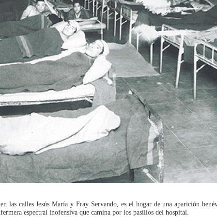
en las calles Jesús María y Fray Servando, es el hogar de una aparición ben
ermera espectral inofensiva que camina por los pasillos del hospital.