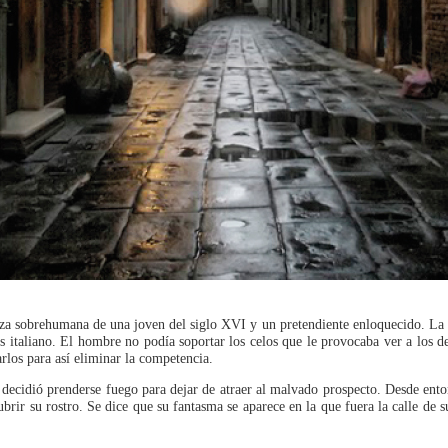
elleza sobrehumana de una joven del siglo XVI y un pretendiente enloquecido. L
s italiano. El hombre no podía soportar los celos que le provocaba ver a los 
los para así eliminar la competencia.
, decidió prenderse fuego para dejar de atraer al malvado prospecto. Desde en
ubrir su rostro. Se dice que su fantasma se aparece en la que fuera la calle de