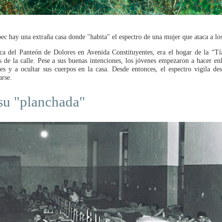
c hay una extraña casa donde "habita" el espectro de una mujer que ataca a los
ca del Panteón de Dolores en Avenida Constituyentes, era el hogar de la “T
s de la calle. Pese a sus buenas intenciones, los jóvenes empezaron a hacer en
s y a ocultar sus cuerpos en la casa. Desde entonces, el espectro vigila des
arse.
 su "planchada"