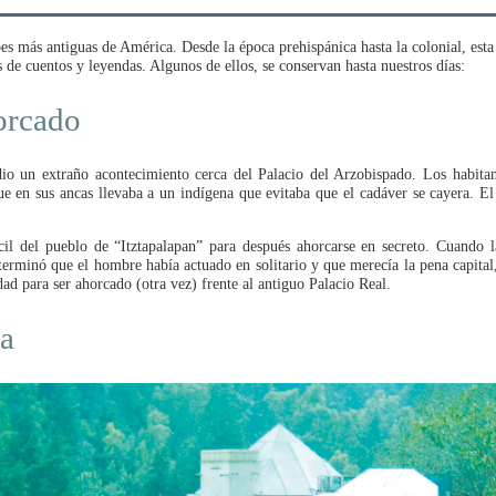
s más antiguas de América. Desde la época prehispánica hasta la colonial, esta 
 de cuentos y leyendas. Algunos de ellos, se conservan hasta nuestros días:
orcado
o un extraño acontecimiento cerca del Palacio del Arzobispado. Los habitan
ue en sus ancas llevaba a un indígena que evitaba que el cadáver se cayera. E
.
cil del pueblo de “Itztapalapan” para después ahorcarse en secreto. Cuando 
eterminó que el hombre había actuado en solitario y que merecía la pena capital
ad para ser ahorcado (otra vez) frente al antiguo Palacio Real.
ña