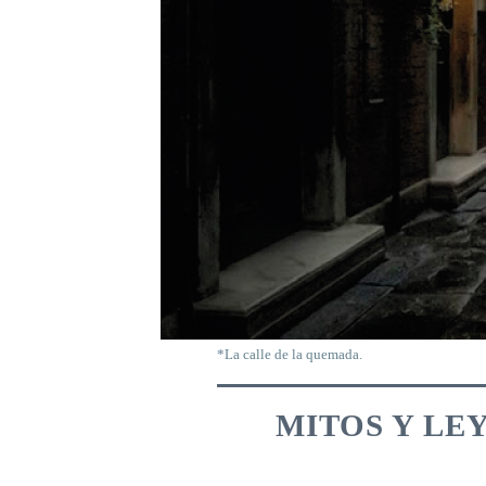
*La calle de la quemada.
MITOS Y LE