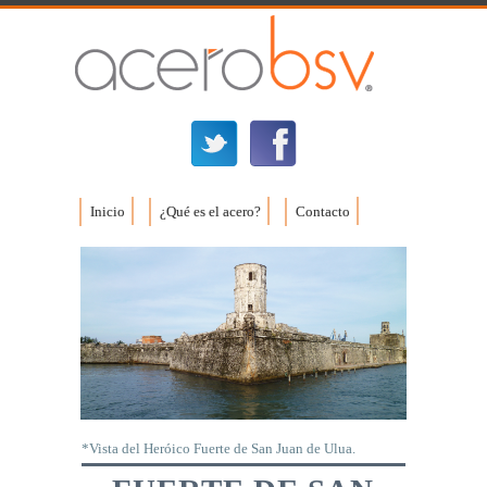
Inicio
¿Qué es el acero?
Contacto
*Vista del Heróico Fuerte de San Juan de Ulua.