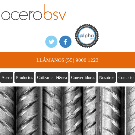
LLÁMANOS (55) 9000 1223
Acero
Productos
Cotizar en l�nea
Convertidores
Nosotros
Contacto