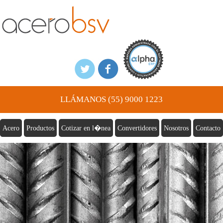
LLÁMANOS (55) 9000 1223
Acero
Productos
Cotizar en l�nea
Convertidores
Nosotros
Contacto