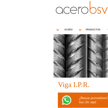
ACERO
PRODUCTOS
Viga I.P.R.
¿Buscas proveedores
haz clic aquí