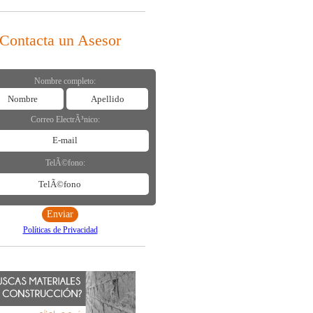
Contacta un Asesor
Nombre completo:
Correo ElectrÃ³nico:
TelÃ©fono:
Políticas de Privacidad